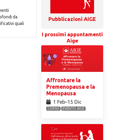
menti
rofondi da
Pubblicazioni AIGE
ficativi quali
I prossimi appuntamenti
Aige
Affrontare la
Premenopausa e la
Menopausa
1 Feb⁠–15 Dic
CORSO
EVENTO AIGE