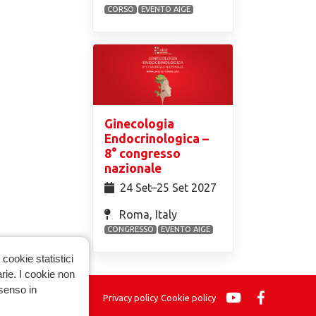
CORSO
EVENTO AIGE
Ginecologia
Endocrinologica –
8° congresso
nazionale
24 Set⁠–25 Set 2027
Roma, Italy
CONGRESSO
EVENTO AIGE
cookie statistici
arie. I cookie non
nsenso in
Privacy policy
Cookie policy