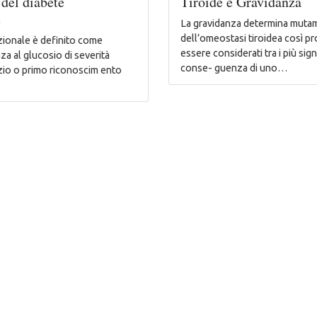
del diabete
Tiroide e Gravidanza
e
La gravidanza determina muta
dell’omeostasi tiroidea così p
azionale è definito come
essere considerati tra i più signi
nza al glucosio di severità
conse- guenza di uno…
izio o primo riconoscim ento