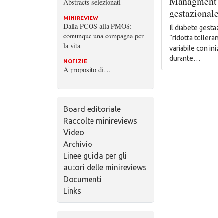
Managment 
Abstracts selezionati
gestazional
MINIREVIEW
Dalla PCOS alla PMOS:
Il diabete gest
comunque una compagna per
“ridotta tollera
la vita
variabile con in
durante…
NOTIZIE
A proposito di…
Board editoriale
Raccolte minireviews
Video
Archivio
Linee guida per gli
autori delle minireviews
Documenti
Links