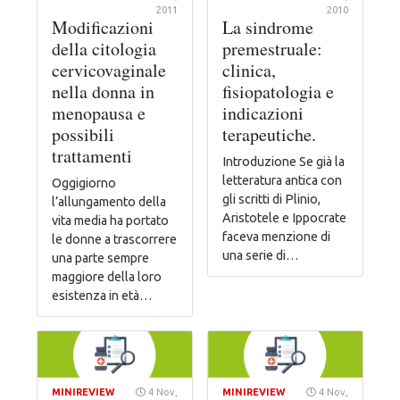
2011
2010
Modificazioni
La sindrome
della citologia
premestruale:
cervicovaginale
clinica,
nella donna in
fisiopatologia e
menopausa e
indicazioni
possibili
terapeutiche.
trattamenti
Introduzione Se già la
letteratura antica con
Oggigiorno
gli scritti di Plinio,
l’allungamento della
Aristotele e Ippocrate
vita media ha portato
faceva menzione di
le donne a trascorrere
una serie di…
una parte sempre
maggiore della loro
esistenza in età…
MINIREVIEW
4 Nov,
MINIREVIEW
4 Nov,