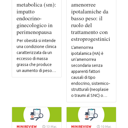
metabolica (sm):
amenorree
impatto
ipotalamiche da
endocrino-
basso peso: il
ginecologico in
ruolo del
perimenopausa
trattamento con
estroprogestinici
Per obesità si intende
una condizione clinica
L’amenorrea
caratterizzata da un
ipotalamica (HA) è
eccesso di massa
un’amenorrea
grassa che produce
secondaria senza
un aumento di peso…
apparenti fattori
causali di tipo
endocrino, sistemico-
strutturali (neoplasie
o traumi al SNC) o…
MINIREVIEW
13 Mar,
MINIREVIEW
10 Mar,