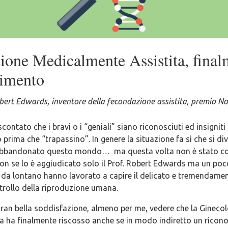
ione Medicalmente Assistita, final
cimento
bert Edwards, inventore della fecondazione assistita, premio No
contato che i bravi o i “geniali” siano riconosciuti ed insigniti
prima che “trapassino”. In genere la situazione fa sì che si div
abbandonato questo mondo… ma questa volta non è stato co
n se lo è aggiudicato solo il Prof. Robert Edwards ma un poco
o da lontano hanno lavorato a capire il delicato e tremendame
rollo della riproduzione umana.
gran bella soddisfazione, almeno per me, vedere che la Gineco
a ha finalmente riscosso anche se in modo indiretto un ricon