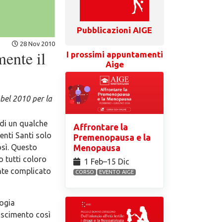
Pubblicazioni AIGE
28 Nov 2010
mente il
I prossimi appuntamenti
Aige
bel 2010 per la
 di un qualche
Affrontare la
enti Santi solo
Premenopausa e la
sì. Questo
Menopausa
 tutti coloro
1 Feb⁠–15 Dic
nte complicato
CORSO
EVENTO AIGE
logia
oscimento così