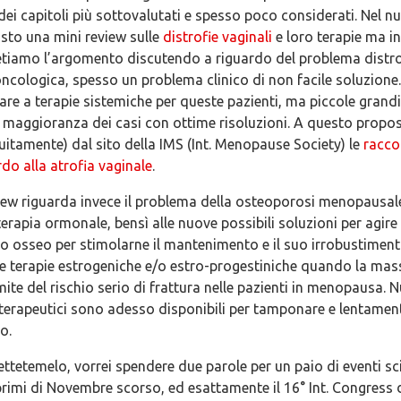
dei capitoli più sottovalutati e spesso poco considerati. Nel 
to una mini review sulle
distrofie vaginali
e loro terapie ma i
iamo l’argomento discutendo a riguardo del problema distro
oncologica, spesso un problema clinico di non facile soluzione
e a terapie sistemiche per queste pazienti, ma piccole grand
la maggioranza dei casi con ottime risoluzioni. A questo proposi
tuitamente) dal sito della IMS (Int. Menopause Society) le
racc
rdo alla atrofia vaginale
.
view riguarda invece il problema della osteoporosi menopausal
erapia ormonale, bensì alle nuove possibili soluzioni per agir
o osseo per stimolarne il mantenimento e il suo irrobustimen
he terapie estrogeniche e/o estro-progestiniche quando la mas
mite del rischio serio di frattura nelle pazienti in menopausa.
 terapeutici sono adesso disponibili per tamponare e lentament
o.
ettetemelo, vorrei spendere due parole per un paio di eventi scie
primi di Novembre scorso, ed esattamente il 16° Int. Congress d