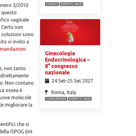
CORSO
EVENTO AIGE
numero 3/2010
n questo
fico vaginale
. Certo non
i soluzioni sono
to vi invito a
omandazioni
Ginecologia
Endocrinologica –
8° congresso
e, non tanto
nazionale
e direttamente
24 Set⁠–25 Set 2027
to. Non contano
sa ossea è
Roma, Italy
 Nuove molecole
CONGRESSO
EVENTO AIGE
e migliorare la
ntifici che si
ella ISPOG (int