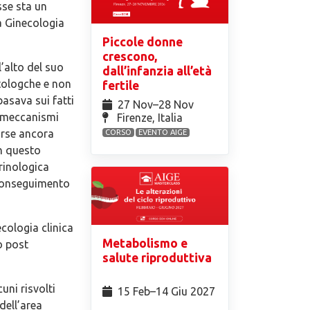
sse sta un
la Ginecologia
Piccole donne
crescono,
’alto del suo
dall’infanzia all’età
atologche e non
fertile
basava sui fatti
27 Nov⁠–28 Nov
i meccanismi
Firenze, Italia
orse ancora
CORSO
EVENTO AIGE
n questo
rinologica
l conseguimento
cologia clinica
Metabolismo e
o post
salute riproduttiva
uni risvolti
15 Feb⁠–14 Giu 2027
 dell’area