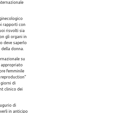
nternazionale
 ginecologico
oi rapporti con
oi risvolti sia
on gli organi in
go deve saperlo
i della donna.
ernazionale su
 appropriato
iore femminile
 reproduction”
giorni di
nt clinico dei
ugurio di
erli in anticipo