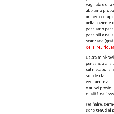
vaginale è uno 
abbiamo propos
numero complet
nella paziente 
possiamo pensar
possibili e nel
scaricarvi (gra
della IMS rigua
L’altra mini-re
pensando alla t
sul metabolism
solo le classic
veramente al li
e nuovi presidi
qualità dell’oss
Per finire, perm
sono tenuti ai 