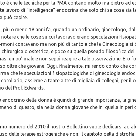
to è che le tecniche per la PMA contano molto ma dietro ad e
te lavoro di “intelligence” endocrina che solo chi sa cosa sia 
a può capire.
 più o meno 18 anni fa, quando un ordinario, ginecologo, dall
e notare che le cose su cui lavoravo erano speculazioni fisiop
i ormoni contavano ma non più di tanto e che la Ginecologia si 
 chirurgica o ostetrica, e poco su quella pseudo filosofica de
masi un po’ male e non seppi reagire a tale osservazione. Ero f
so oltre che giovane. Oggi, finalmente, mi rendo conto che co
rma che le speculazioni fisiopatologiche di ginecologia endoc
corollario, assieme a tante altre di migliaia di colleghi, per i
o del Prof. Edwards.
 endocrino della donna è quindi di grande importanza, la gine
meno di questo, sia nella donna giovane che in quella in peri 
mo numero del 2010 il nostro Bollettino vuole dedicarsi ad alc
’uso delle terapie estrogeniche e non. Il capitolo della distrofia