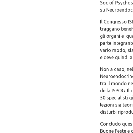
Soc of Psychoso
su Neuroendocr
Il Congresso I
traggano benefi
gli organi e qua
parte integrante
vario modo, sia
e deve quindi a
Non a caso, nel
Neuroendocrino
tra il mondo ne
della ISPOG. I
50 specialisti 
lezioni sia teor
disturbi riprodu
Concludo questo
Buone Feste e d