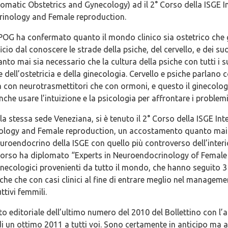
matic Obstetrics and Gynecology) ad il 2° Corso della ISGE I
inology and Female reproduction.
SPOG ha confermato quanto il mondo clinico sia ostetrico che
cio dal conoscere le strade della psiche, del cervello, e dei su
nto mai sia necessario che la cultura della psiche con tutti i su
 dell’ostetricia e della ginecologia. Cervello e psiche parlano c
 con neurotrasmettitori che con ormoni, e questo il ginecolo
nche usare l’intuizione e la psicologia per affrontare i problem
la stessa sede Veneziana, si è tenuto il 2° Corso della ISGE Int
logy and Female reproduction, un accostamento quanto mai
uroendocrino della ISGE con quello più controverso dell’inter
l corso ha diplomato “Experts in Neuroendocrinology of Female
ginecologici provenienti da tutto il mondo, che hanno seguito 3 
iche che con casi clinici al fine di entrare meglio nel manageme
ttivi femmili.
 editoriale dell’ultimo numero del 2010 del Bollettino con l’a
i un ottimo 2011 a tutti voi. Sono certamente in anticipo ma av