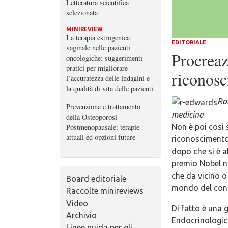
Letteratura scientifica
selezionata
MINIREVIEW
La terapia estrogenica
EDITORIALE
vaginale nelle pazienti
Procreaz
oncologiche: suggerimenti
pratici per migliorare
riconos
l’accuratezza delle indagini e
la qualità di vita delle pazienti
Ro
Prevenzione e trattamento
medicina
della Osteoporosi
Postmenopausale: terapie
Non è poi così s
attuali ed opzioni future
riconoscimento 
dopo che si è 
premio Nobel no
che da vicino 
Board editoriale
mondo del cont
Raccolte minireviews
Video
Di fatto è una 
Archivio
Endocrinologic
Linee guida per gli