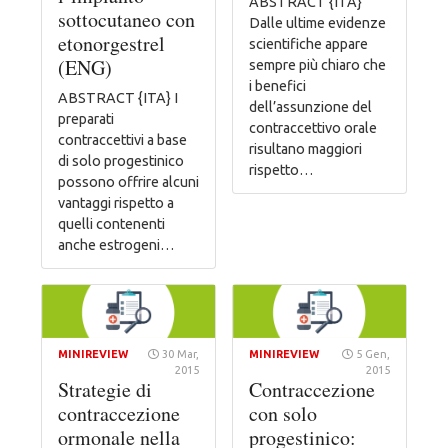
ABSTRACT {ITA}
sottocutaneo con
Dalle ultime evidenze
etonorgestrel
scientifiche appare
(ENG)
sempre più chiaro che
i benefici
ABSTRACT {ITA} I
dell’assunzione del
preparati
contraccettivo orale
contraccettivi a base
risultano maggiori
di solo progestinico
rispetto…
possono offrire alcuni
vantaggi rispetto a
quelli contenenti
anche estrogeni…
MINIREVIEW
30 Mar,
MINIREVIEW
5 Gen,
2015
2015
Strategie di
Contraccezione
contraccezione
con solo
ormonale nella
progestinico: