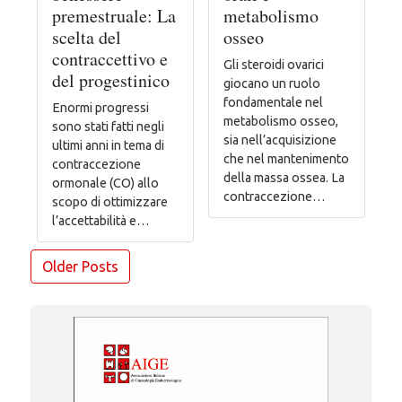
premestruale: La
metabolismo
scelta del
osseo
contraccettivo e
Gli steroidi ovarici
del progestinico
giocano un ruolo
fondamentale nel
Enormi progressi
metabolismo osseo,
sono stati fatti negli
sia nell’acquisizione
ultimi anni in tema di
che nel mantenimento
contraccezione
della massa ossea. La
ormonale (CO) allo
contraccezione…
scopo di ottimizzare
l’accettabilità e…
Navigazione
Older Posts
articoli