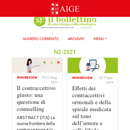
Skip
to
content
NUMERO CORRENTE
ARCHIVIO
MENU
N2-2021
MINIREVIEW
21 Mag,
MINIREVIEW
7 Ago,
2021
2019
Il contraccettivo
Effetti dei
giusto: una
contraccettivi
questione di
ormonali e della
counselling
spirale medicata
sul tono
ABSTRACT {ITA} La
dell’umore e
nuova frontiera della
sulla libido
contraccezione è la