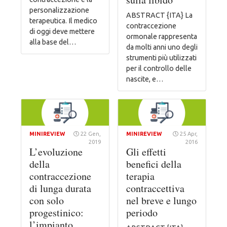
personalizzazione
ABSTRACT {ITA} La
terapeutica. Il medico
contraccezione
di oggi deve mettere
ormonale rappresenta
alla base del…
da molti anni uno degli
strumenti più utilizzati
per il controllo delle
nascite, e…
MINIREVIEW
22 Gen,
MINIREVIEW
25 Apr,
2019
2016
L’evoluzione
Gli effetti
della
benefici della
contraccezione
terapia
di lunga durata
contraccettiva
con solo
nel breve e lungo
progestinico:
periodo
l’impianto