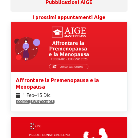
Pubblicazioni AIGE
I prossimi appuntamenti Aige
Affrontare la Premenopausa e la
Menopausa
1 Feb⁠–15 Dic
CORSO
EVENTO AIGE