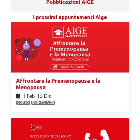
Pubblicazioni AIGE
I prossimi appuntamenti Aige
Affrontare la Premenopausa e la
Menopausa
1 Feb⁠–15 Dic
CORSO
EVENTO AIGE