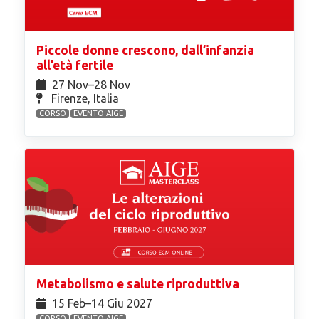
Piccole donne crescono, dall’infanzia
all’età fertile
27 Nov⁠–28 Nov
Firenze, Italia
CORSO
EVENTO AIGE
Metabolismo e salute riproduttiva
15 Feb⁠–14 Giu 2027
CORSO
EVENTO AIGE