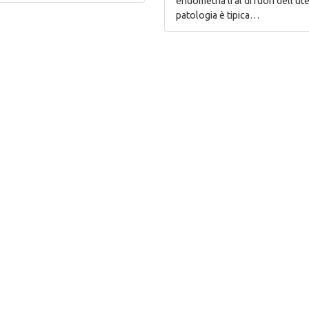
endometria li al di fuori dell’u
patologia è tipica…