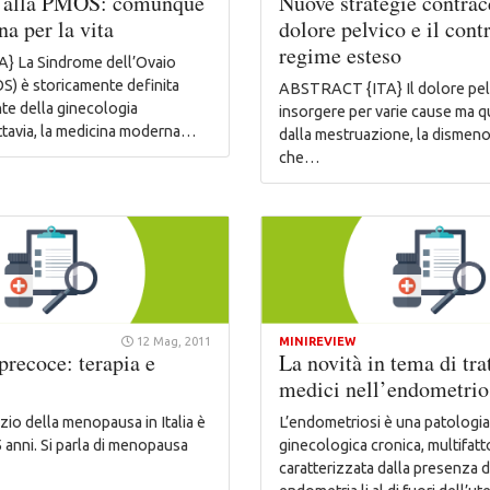
 alla PMOS: comunque
Nuove strategie contracc
a per la vita
dolore pelvico e il cont
regime esteso
 La Sindrome dell’Ovaio
OS) è storicamente definita
ABSTRACT {ITA} Il dolore pel
nte della ginecologia
insorgere per varie cause ma q
uttavia, la medicina moderna…
dalla mestruazione, la dismeno
che…
12 Mag, 2011
MINIREVIEW
recoce: terapia e
La novità in tema di tr
medici nell’endometrio
izio della menopausa in Italia è
L’endometriosi è una patologi
5 anni. Si parla di menopausa
ginecologica cronica, multifatto
caratterizzata dalla presenza d