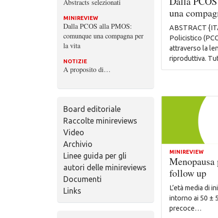
Dalla PCOS
Abstracts selezionati
una compagn
MINIREVIEW
Dalla PCOS alla PMOS:
ABSTRACT {ITA}
comunque una compagna per
Policistico (PC
la vita
attraverso la le
riproduttiva. T
NOTIZIE
A proposito di…
Board editoriale
Raccolte minireviews
Video
Archivio
MINIREVIEW
Linee guida per gli
Menopausa p
autori delle minireviews
follow up
Documenti
L’età media di in
Links
intorno ai 50 ± 
precoce…