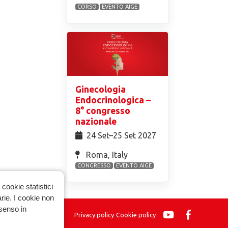
CORSO
EVENTO AIGE
Ginecologia
Endocrinologica –
8° congresso
nazionale
24 Set⁠–25 Set 2027
Roma, Italy
CONGRESSO
EVENTO AIGE
cookie statistici
arie. I cookie non
nsenso in
Privacy policy
Cookie policy