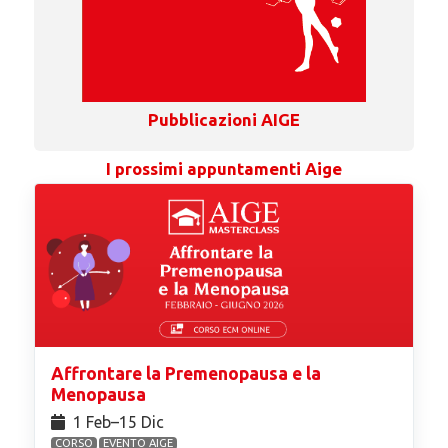
Pubblicazioni AIGE
I prossimi appuntamenti Aige
Affrontare la Premenopausa e la
Menopausa
1 Feb⁠–15 Dic
CORSO
EVENTO AIGE