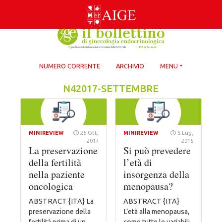
Skip
to
content
NUMERO CORRENTE
ARCHIVIO
MENU
N42017-SETTEMBRE
MINIREVIEW
25 Ott,
MINIREVIEW
5 Lug,
2017
2016
La preservazione
Si può prevedere
della fertilità
l’età di
nella paziente
insorgenza della
oncologica
menopausa?
ABSTRACT {ITA} La
ABSTRACT {ITA}
preservazione della
L’età alla menopausa,
fertilità prima di un
come tutte le variabili