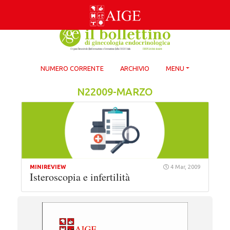
Skip
to
content
NUMERO CORRENTE
ARCHIVIO
MENU
N22009-MARZO
MINIREVIEW
4 Mar, 2009
Isteroscopia e infertilità