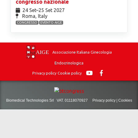
congresso nazionale
24 Set⁠–25 Set 2027
Roma, Italy
CONGRESSO
EVENTO AIGE
Associazione Italiana Ginecologia
Endocrinologica
Privacy policy
Cookie policy
Biomedical Technologies Srl VAT. 01118070927
Privacy policy
|
Cookies