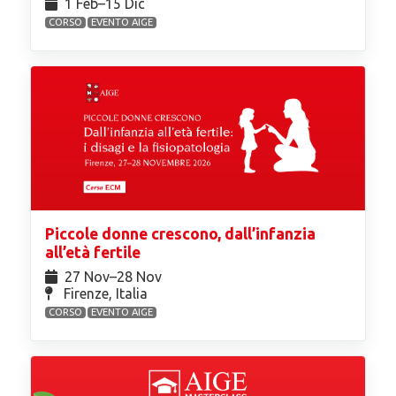
1 Feb⁠–15 Dic
CORSO
EVENTO AIGE
Piccole donne crescono, dall’infanzia
all’età fertile
27 Nov⁠–28 Nov
Firenze, Italia
CORSO
EVENTO AIGE