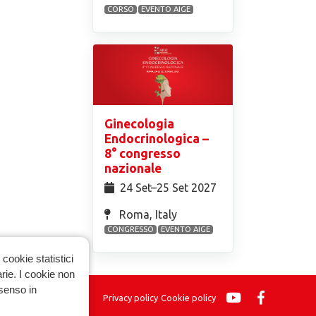
CORSO
EVENTO AIGE
Ginecologia
Endocrinologica –
8° congresso
nazionale
24 Set⁠–25 Set 2027
Roma, Italy
CONGRESSO
EVENTO AIGE
cookie statistici
arie. I cookie non
nsenso in
Privacy policy
Cookie policy