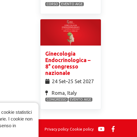
CORSO
EVENTO AIGE
Ginecologia
Endocrinologica –
8° congresso
nazionale
24 Set⁠–25 Set 2027
Roma, Italy
CONGRESSO
EVENTO AIGE
cookie statistici
arie. I cookie non
nsenso in
Privacy policy
Cookie policy