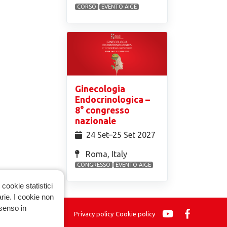
CORSO
EVENTO AIGE
Ginecologia
Endocrinologica –
8° congresso
nazionale
24 Set⁠–25 Set 2027
Roma, Italy
CONGRESSO
EVENTO AIGE
cookie statistici
arie. I cookie non
nsenso in
Privacy policy
Cookie policy