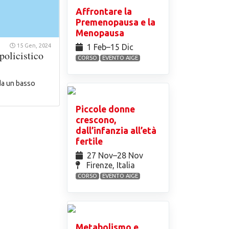
Affrontare la
Premenopausa e la
Menopausa
1 Feb⁠–15 Dic
15 Gen, 2024
policistico
CORSO
EVENTO AIGE
da un basso
Piccole donne
crescono,
dall’infanzia all’età
fertile
27 Nov⁠–28 Nov
Firenze, Italia
CORSO
EVENTO AIGE
Metabolismo e