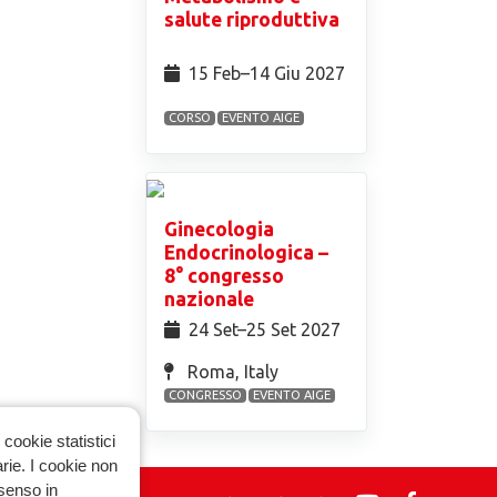
salute riproduttiva
15 Feb⁠–14 Giu 2027
CORSO
EVENTO AIGE
Ginecologia
Endocrinologica –
8° congresso
nazionale
24 Set⁠–25 Set 2027
Roma, Italy
CONGRESSO
EVENTO AIGE
cookie statistici
arie. I cookie non
nsenso in