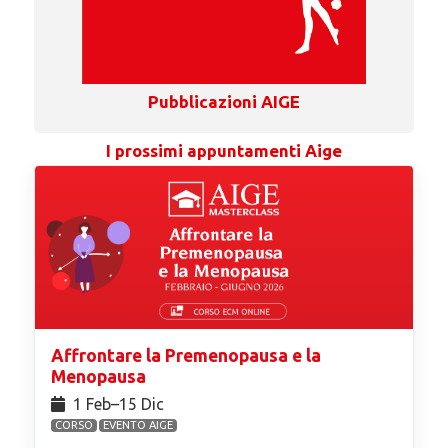
Pubblicazioni AIGE
I prossimi appuntamenti Aige
Affrontare la Premenopausa e la
Menopausa
1 Feb⁠–15 Dic
CORSO
EVENTO AIGE