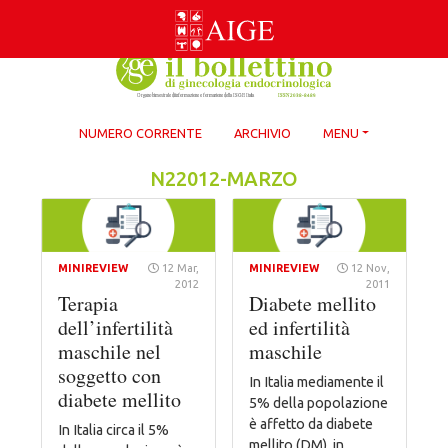
Skip
to
content
NUMERO CORRENTE
ARCHIVIO
MENU
N22012-MARZO
MINIREVIEW
12 Mar,
MINIREVIEW
12 Nov,
2012
2011
Terapia
Diabete mellito
dell’infertilità
ed infertilità
maschile nel
maschile
soggetto con
In Italia mediamente il
diabete mellito
5% della popolazione
è affetto da diabete
In Italia circa il 5%
mellito (DM), in