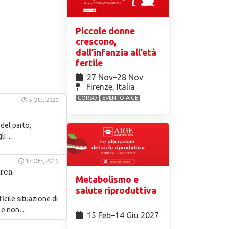
Piccole donne
crescono,
dall’infanzia all’età
fertile
27 Nov⁠–28 Nov
Firenze, Italia
CORSO
EVENTO AIGE
5 Ott, 2020
del parto,
gli…
17 Ott, 2016
rea
Metabolismo e
salute riproduttiva
cile situazione di
sa e non…
15 Feb⁠–14 Giu 2027