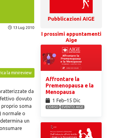
Pubblicazioni AIGE
13 Lug 2010
I prossimi appuntamenti
Aige
ica la minireview
Affrontare la
Premenopausa e la
ratterizzate da
Menopausa
ffettivo dovuto
1 Feb⁠–15 Dic
el proprio soma
CORSO
EVENTO AIGE
) normale o
 determina un
 consumare