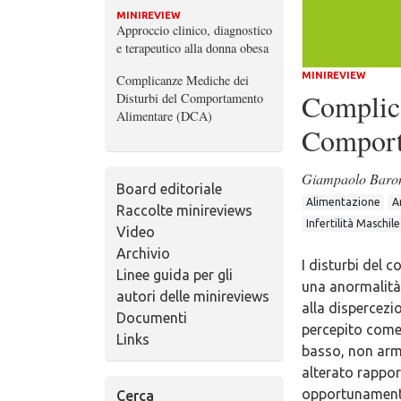
MINIREVIEW
Approccio clinico, diagnostico
e terapeutico alla donna obesa
MINIREVIEW
Complicanze Mediche dei
Complica
Disturbi del Comportamento
Alimentare (DCA)
Comport
Giampaolo Baro
Board editoriale
Alimentazione
A
Raccolte minireviews
Infertilità Maschil
Video
Archivio
I disturbi del
Linee guida per gli
una anormalità 
autori delle minireviews
alla dispercezi
Documenti
percepito come
Links
basso, non arm
alterato rappor
opportunamente
Cerca