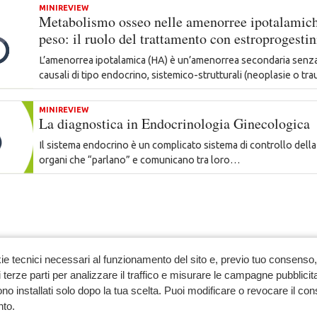
MINIREVIEW
Metabolismo osseo nelle amenorree ipotalamich
peso: il ruolo del trattamento con estroprogestin
L’amenorrea ipotalamica (HA) è un’amenorrea secondaria senza 
causali di tipo endocrino, sistemico-strutturali (neoplasie o t
MINIREVIEW
La diagnostica in Endocrinologia Ginecologica
Il sistema endocrino è un complicato sistema di controllo della
organi che “parlano” e comunicano tra loro…
ie tecnici necessari al funzionamento del sito e, previo tuo consenso, 
 terze parti per analizzare il traffico e misurare le campagne pubblicit
no installati solo dopo la tua scelta. Puoi modificare o revocare il co
to.