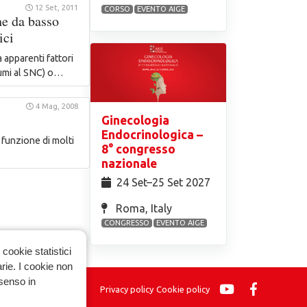
12 Set, 2011
CORSO
EVENTO AIGE
e da basso
ici
apparenti fattori
raumi al SNC) o…
4 Mag, 2008
Ginecologia
Endocrinologica –
 funzione di molti
8° congresso
nazionale
24 Set⁠–25 Set 2027
Roma, Italy
CONGRESSO
EVENTO AIGE
cookie statistici
arie. I cookie non
nsenso in
Privacy policy
Cookie policy