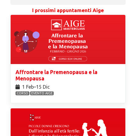
I prossimi appuntamenti Aige
Affrontare la Premenopausa e la
Menopausa
1 Feb⁠–15 Dic
CORSO
EVENTO AIGE