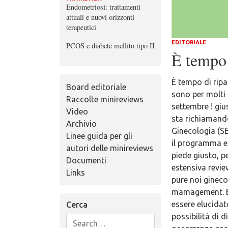
Endometriosi: trattamenti
attuali e nuovi orizzonti
terapeutici
EDITORIALE
PCOS e diabete mellito tipo II
È tempo 
È tempo di ripa
Board editoriale
sono per molti f
Raccolte minireviews
settembre ! giu
Video
sta richiamando
Archivio
Ginecologia (SE
Linee guida per gli
il programma e 
autori delle minireviews
piede giusto, p
Documenti
estensiva revie
Links
pure noi ginecol
mamagement. E’
essere elucidat
Cerca
possibilità di 