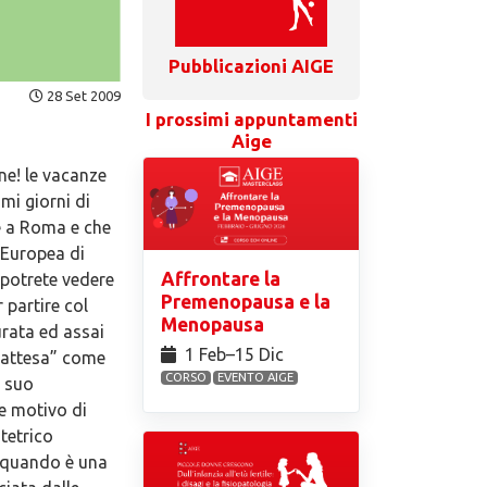
Pubblicazioni AIGE
28 Set 2009
I prossimi appuntamenti
Aige
ne! le vacanze
imi giorni di
e a Roma e che
 Europea di
Affrontare la
 potrete vedere
Premenopausa e la
partire col
Menopausa
urata ed assai
1 Feb⁠–15 Dic
a attesa” come
CORSO
EVENTO AIGE
l suo
e motivo di
tetrico
a quando è una