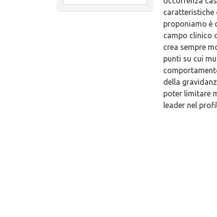
occorrenza cas
caratteristiche 
proponiamo è qu
campo clinico c
crea sempre mol
punti su cui muo
comportamento 
della gravidanz
poter limitare 
leader nel profi