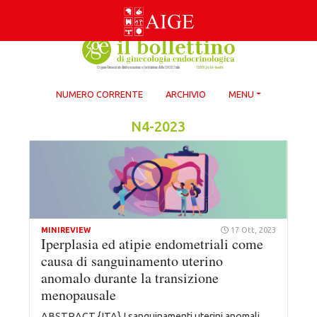
Skip
to
content
NUMERO CORRENTE
ARCHIVIO
MENU
N4-2023
MINIREVIEW
17 Ott, 2023
Iperplasia ed atipie endometriali come
causa di sanguinamento uterino
anomalo durante la transizione
menopausale
ABSTRACT {ITA} I sanguinamenti uterini anomali