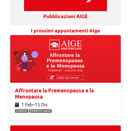
Pubblicazioni AIGE
I prossimi appuntamenti Aige
Affrontare la Premenopausa e la
Menopausa
1 Feb⁠–15 Dic
CORSO
EVENTO AIGE