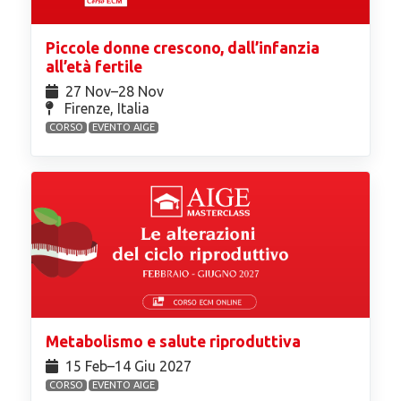
Piccole donne crescono, dall’infanzia
all’età fertile
27 Nov⁠–28 Nov
Firenze, Italia
CORSO
EVENTO AIGE
Metabolismo e salute riproduttiva
15 Feb⁠–14 Giu 2027
CORSO
EVENTO AIGE