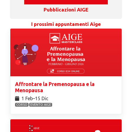
Pubblicazioni AIGE
I prossimi appuntamenti Aige
Affrontare la Premenopausa e la
Menopausa
1 Feb⁠–15 Dic
CORSO
EVENTO AIGE