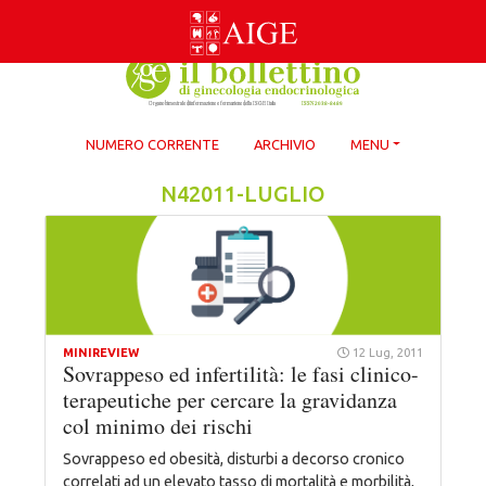
Skip
to
content
NUMERO CORRENTE
ARCHIVIO
MENU
N42011-LUGLIO
MINIREVIEW
12 Lug, 2011
Sovrappeso ed infertilità: le fasi clinico-
terapeutiche per cercare la gravidanza
col minimo dei rischi
Sovrappeso ed obesità, disturbi a decorso cronico
correlati ad un elevato tasso di mortalità e morbilità,