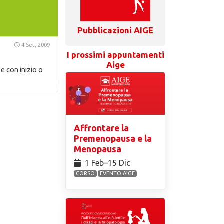
Pubblicazioni AIGE
4 Set, 2009
I prossimi appuntamenti
Aige
le con inizio o
Affrontare la
Premenopausa e la
Menopausa
1 Feb⁠–15 Dic
CORSO
EVENTO AIGE