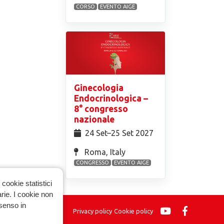
CORSO
EVENTO AIGE
Ginecologia
Endocrinologica –
8° congresso
nazionale
24 Set⁠–25 Set 2027
Roma, Italy
CONGRESSO
EVENTO AIGE
cookie statistici
arie. I cookie non
nsenso in
Privacy policy
Cookie policy