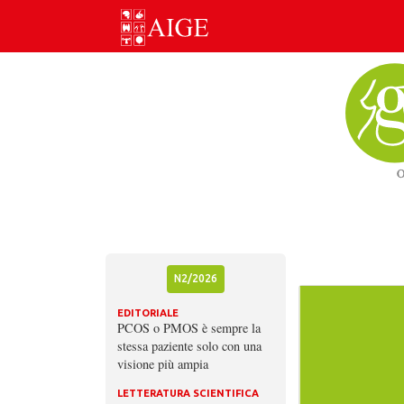
Skip
to
content
N2/2026
EDITORIALE
PCOS o PMOS è sempre la
stessa paziente solo con una
visione più ampia
LETTERATURA SCIENTIFICA