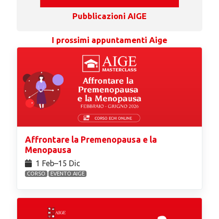
Pubblicazioni AIGE
I prossimi appuntamenti Aige
Affrontare la Premenopausa e la
Menopausa
1 Feb⁠–15 Dic
CORSO
EVENTO AIGE