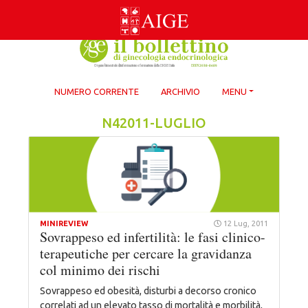
Skip
to
content
NUMERO CORRENTE
ARCHIVIO
MENU
N42011-LUGLIO
MINIREVIEW
12 Lug, 2011
Sovrappeso ed infertilità: le fasi clinico-
terapeutiche per cercare la gravidanza
col minimo dei rischi
Sovrappeso ed obesità, disturbi a decorso cronico
correlati ad un elevato tasso di mortalità e morbilità,