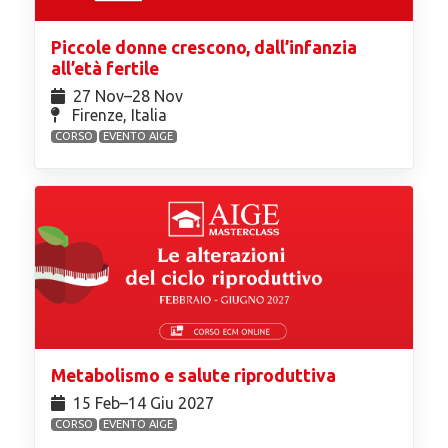
Piccole donne crescono, dall’infanzia
all’età fertile
27 Nov⁠–28 Nov
Firenze, Italia
CORSO
EVENTO AIGE
Metabolismo e salute riproduttiva
15 Feb⁠–14 Giu 2027
CORSO
EVENTO AIGE