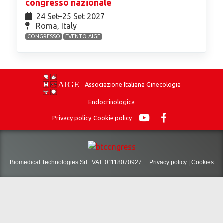
congresso nazionale
24 Set⁠–25 Set 2027
Roma, Italy
CONGRESSO
EVENTO AIGE
Associazione Italiana Ginecologia
Endocrinologica
Privacy policy
Cookie policy
Biomedical Technologies Srl VAT. 01118070927
Privacy policy
|
Cookies