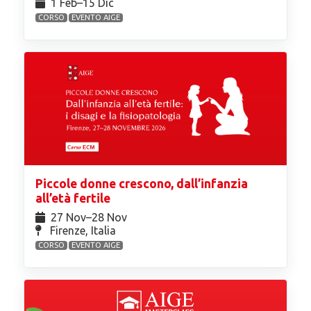
1 Feb⁠–15 Dic
CORSO
EVENTO AIGE
Piccole donne crescono, dall’infanzia
all’età fertile
27 Nov⁠–28 Nov
Firenze, Italia
CORSO
EVENTO AIGE