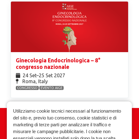
Ginecologia Endocrinologica – 8°
congresso nazionale
24 Set⁠–25 Set 2027
Roma, Italy
CONGRESSO
EVENTO AIGE
Utilizziamo cookie tecnici necessari al funzionamento
del sito e, previo tuo consenso, cookie statistici e di
Associazione Italiana Ginecologia
marketing di terze parti per analizzare il traffico e
Endocrinologica
misurare le campagne pubblicitarie. I cookie non
essenziali vengono installati solo dopo la tua scelta.
Privacy policy
Cookie policy