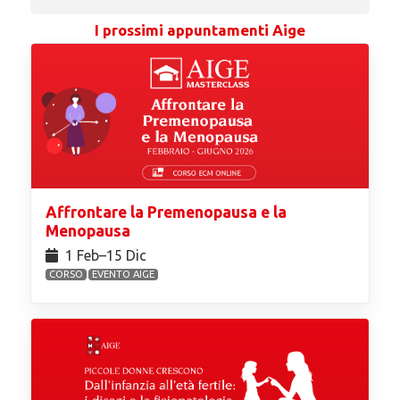
I prossimi appuntamenti Aige
Affrontare la Premenopausa e la
Menopausa
1 Feb⁠–15 Dic
CORSO
EVENTO AIGE