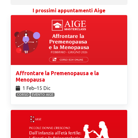
I prossimi appuntamenti Aige
Affrontare la Premenopausa e la
Menopausa
1 Feb⁠–15 Dic
CORSO
EVENTO AIGE