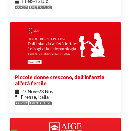
1 Feb⁠–15 Dic
CORSO
EVENTO AIGE
Piccole donne crescono, dall’infanzia
all’età fertile
27 Nov⁠–28 Nov
Firenze, Italia
CORSO
EVENTO AIGE