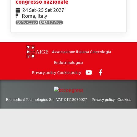
congresso nazionale
24 Set⁠–25 Set 2027
Roma, Italy
CONGRESSO
EVENTO AIGE
Associazione Italiana Ginecologia
Endocrinologica
Privacy policy
Cookie policy
Biomedical Technologies Srl VAT. 01118070927
Privacy policy
|
Cookies