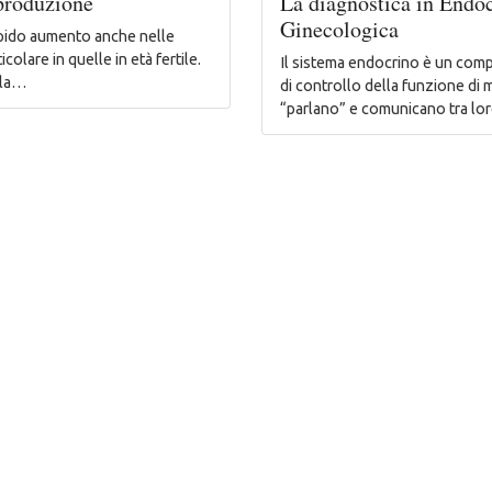
iproduzione
La diagnostica in Endo
Ginecologica
rapido aumento anche nelle
colare in quelle in età fertile.
Il sistema endocrino è un comp
i la…
di controllo della funzione di 
“parlano” e comunicano tra l