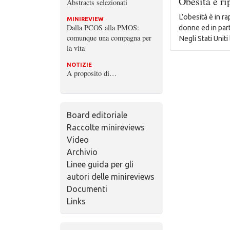
Obesità e r
Abstracts selezionati
L’obesità è in 
MINIREVIEW
Dalla PCOS alla PMOS:
donne ed in parti
comunque una compagna per
Negli Stati Unit
la vita
NOTIZIE
A proposito di…
Board editoriale
Raccolte minireviews
Video
Archivio
Linee guida per gli
autori delle minireviews
Documenti
Links