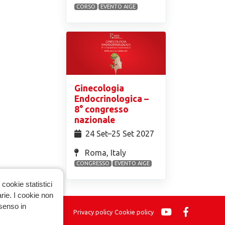
CORSO
EVENTO AIGE
Ginecologia
Endocrinologica –
8° congresso
nazionale
24 Set⁠–25 Set 2027
Roma, Italy
CONGRESSO
EVENTO AIGE
cookie statistici
arie. I cookie non
nsenso in
Privacy policy
Cookie policy