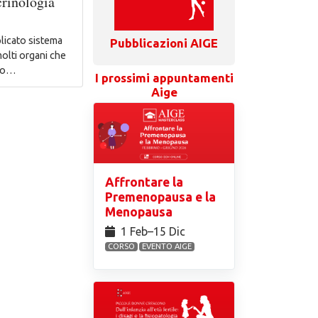
crinologia
licato sistema
Pubblicazioni AIGE
molti organi che
oro…
I prossimi appuntamenti
Aige
Affrontare la
Premenopausa e la
Menopausa
1 Feb⁠–15 Dic
CORSO
EVENTO AIGE