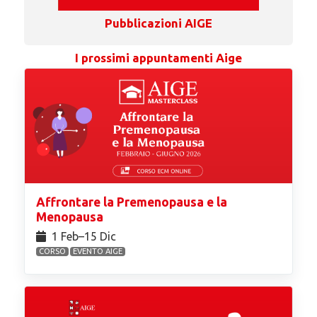
Pubblicazioni AIGE
I prossimi appuntamenti Aige
Affrontare la Premenopausa e la
Menopausa
1 Feb⁠–15 Dic
CORSO
EVENTO AIGE