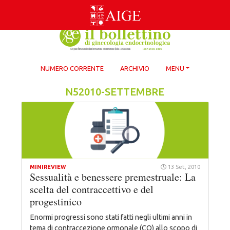
Skip
to
content
NUMERO CORRENTE
ARCHIVIO
MENU
N52010-SETTEMBRE
MINIREVIEW
13 Set, 2010
Sessualità e benessere premestruale: La
scelta del contraccettivo e del
progestinico
Enormi progressi sono stati fatti negli ultimi anni in
tema di contraccezione ormonale (CO) allo scopo di