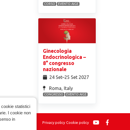
CORSO
EVENTO AIGE
Ginecologia
Endocrinologica –
8° congresso
nazionale
24 Set⁠–25 Set 2027
Roma, Italy
CONGRESSO
EVENTO AIGE
cookie statistici
arie. I cookie non
nsenso in
Privacy policy
Cookie policy