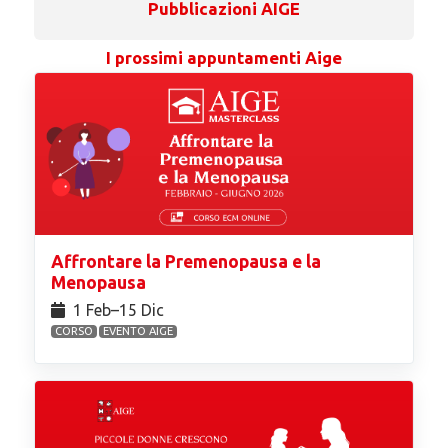
Pubblicazioni AIGE
I prossimi appuntamenti Aige
Affrontare la Premenopausa e la
Menopausa
1 Feb⁠–15 Dic
CORSO
EVENTO AIGE