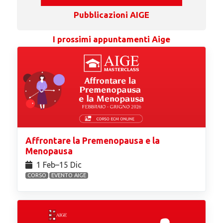
Pubblicazioni AIGE
I prossimi appuntamenti Aige
Affrontare la Premenopausa e la
Menopausa
1 Feb⁠–15 Dic
CORSO
EVENTO AIGE