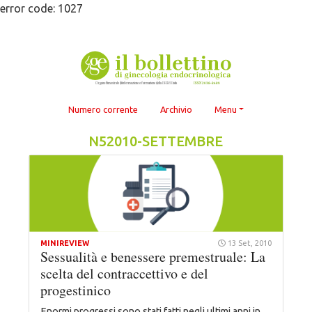
Skip
error code: 1027
to
content
Numero corrente
Archivio
Menu
N52010-SETTEMBRE
MINIREVIEW
13 Set, 2010
Sessualità e benessere premestruale: La
scelta del contraccettivo e del
progestinico
Enormi progressi sono stati fatti negli ultimi anni in