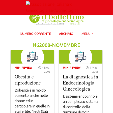
Skip
to
content
NUMERO CORRENTE
ARCHIVIO
MENU
N62008-NOVEMBRE
MINIREVIEW
4 Nov,
MINIREVIEW
4 Mag,
2008
2008
Obesità e
La diagnostica in
riproduzione
Endocrinologia
Ginecologica
L’obesità è in rapido
aumento anche nelle
Il sistema endocrino è
donne ed in
un complicato sistema
particolare in quelle in
di controllo della
età fertile. Negli Stati
funzione di molti