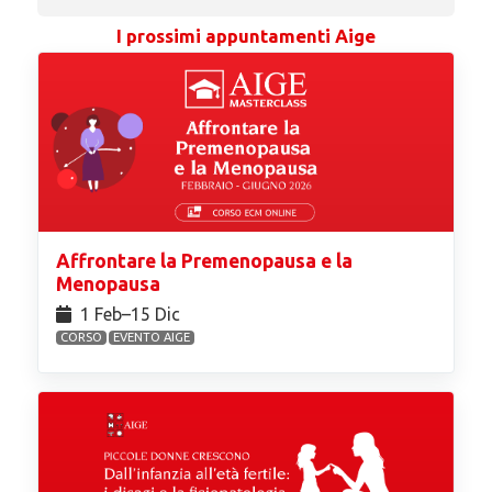
I prossimi appuntamenti Aige
Affrontare la Premenopausa e la
Menopausa
1 Feb⁠–15 Dic
CORSO
EVENTO AIGE