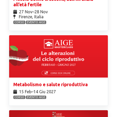
all’età fertile
27 Nov⁠–28 Nov
Firenze, Italia
CORSO
EVENTO AIGE
Metabolismo e salute riproduttiva
15 Feb⁠–14 Giu 2027
CORSO
EVENTO AIGE