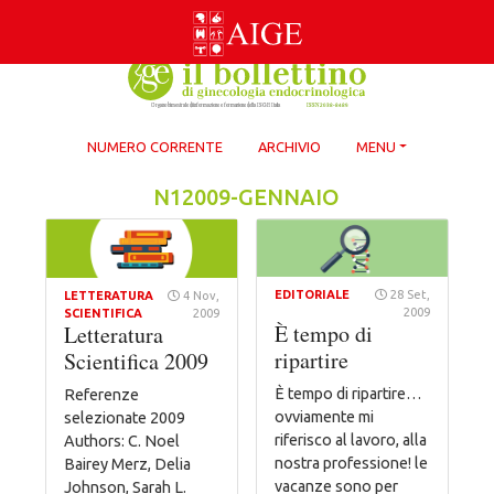
Skip
to
content
NUMERO CORRENTE
ARCHIVIO
MENU
N12009-GENNAIO
EDITORIALE
28 Set,
LETTERATURA
4 Nov,
2009
SCIENTIFICA
2009
È tempo di
Letteratura
ripartire
Scientifica 2009
È tempo di ripartire…
Referenze
ovviamente mi
selezionate 2009
riferisco al lavoro, alla
Authors: C. Noel
nostra professione! le
Bairey Merz, Delia
vacanze sono per
Johnson, Sarah L.