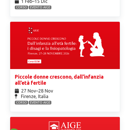
1 Feb⁠–15 Dic
CORSO
EVENTO AIGE
Piccole donne crescono, dall’infanzia
all’età fertile
27 Nov⁠–28 Nov
Firenze, Italia
CORSO
EVENTO AIGE