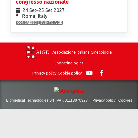
congresso nazionale
24 Set⁠–25 Set 2027
Roma, Italy
CONGRESSO
EVENTO AIGE
Associazione Italiana Ginecologia
Endocrinologica
Privacy policy
Cookie policy
Biomedical Technologies Srl VAT. 01118070927
Privacy policy
|
Cookies