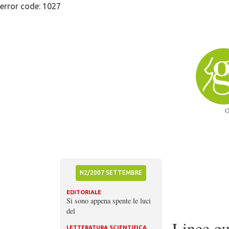
Skip
error code: 1027
to
content
N2/2007 SETTEMBRE
EDITORIALE
Si sono appena spente le luci
del
Linee g
LETTERATURA SCIENTIFICA