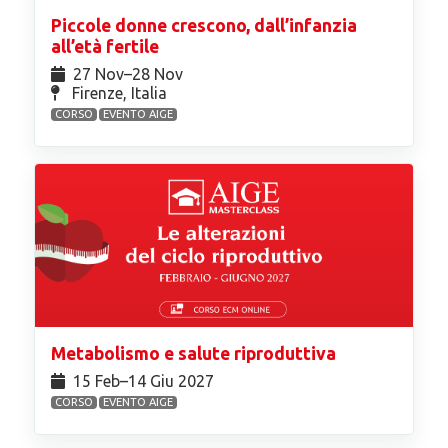
Piccole donne crescono, dall’infanzia
all’età fertile
27 Nov⁠–28 Nov
Firenze, Italia
CORSO
EVENTO AIGE
Metabolismo e salute riproduttiva
15 Feb⁠–14 Giu 2027
CORSO
EVENTO AIGE