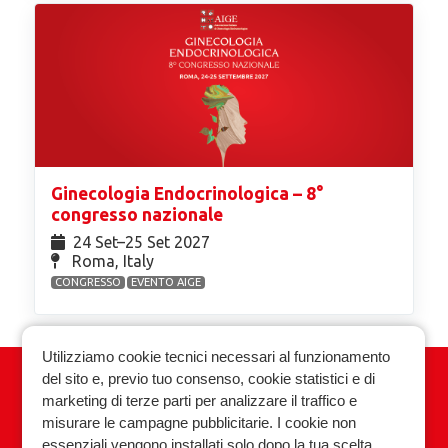
Ginecologia Endocrinologica – 8°
congresso nazionale
24 Set⁠–25 Set 2027
Roma, Italy
CONGRESSO
EVENTO AIGE
Utilizziamo cookie tecnici necessari al funzionamento
del sito e, previo tuo consenso, cookie statistici e di
Associazione Italiana Ginecologia
marketing di terze parti per analizzare il traffico e
Endocrinologica
misurare le campagne pubblicitarie. I cookie non
essenziali vengono installati solo dopo la tua scelta.
Privacy policy
Cookie policy