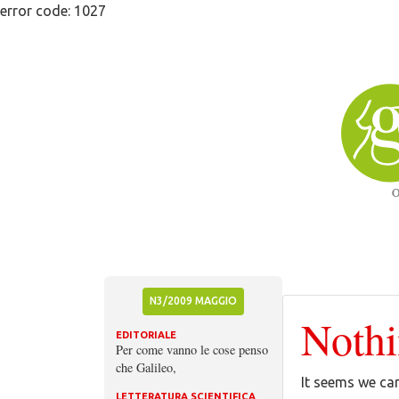
Skip
error code: 1027
to
content
N3/2009 MAGGIO
Noth
EDITORIALE
Per come vanno le cose penso
che Galileo,
It seems we can
LETTERATURA SCIENTIFICA