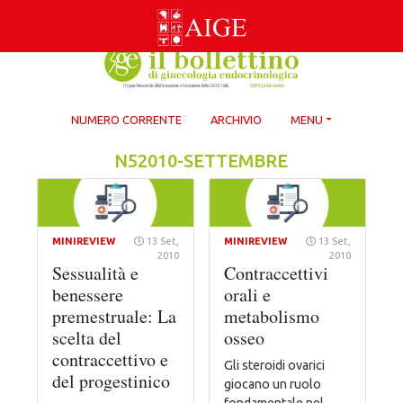
Skip
to
content
NUMERO CORRENTE
ARCHIVIO
MENU
N52010-SETTEMBRE
MINIREVIEW
13 Set,
MINIREVIEW
13 Set,
2010
2010
Sessualità e
Contraccettivi
benessere
orali e
premestruale: La
metabolismo
scelta del
osseo
contraccettivo e
Gli steroidi ovarici
del progestinico
giocano un ruolo
fondamentale nel