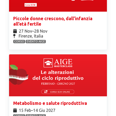
Piccole donne crescono, dall’infanzia
all’età fertile
27 Nov⁠–28 Nov
Firenze, Italia
CORSO
EVENTO AIGE
Metabolismo e salute riproduttiva
15 Feb⁠–14 Giu 2027
CORSO
EVENTO AIGE