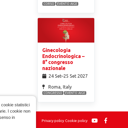
CORSO
EVENTO AIGE
Ginecologia
Endocrinologica –
8° congresso
nazionale
24 Set⁠–25 Set 2027
Roma, Italy
CONGRESSO
EVENTO AIGE
cookie statistici
arie. I cookie non
nsenso in
Privacy policy
Cookie policy