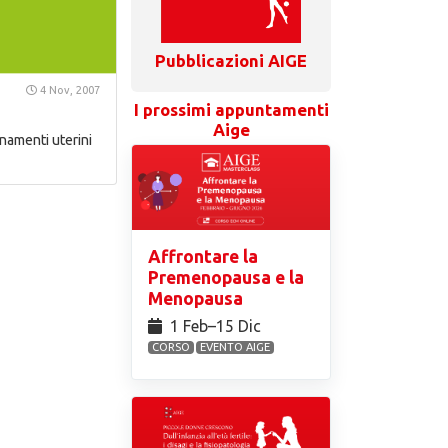
Pubblicazioni AIGE
4 Nov, 2007
I prossimi appuntamenti
Aige
inamenti uterini
Affrontare la
Premenopausa e la
Menopausa
1 Feb⁠–15 Dic
CORSO
EVENTO AIGE