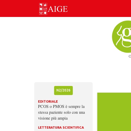
Skip
to
content
N2/2026
EDITORIALE
PCOS o PMOS è sempre la
stessa paziente solo con una
visione più ampia
LETTERATURA SCIENTIFICA