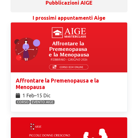
Pubblicazioni AIGE
I prossimi appuntamenti Aige
Affrontare la Premenopausa e la
Menopausa
1 Feb⁠–15 Dic
CORSO
EVENTO AIGE