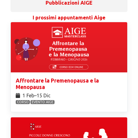
Pubblicazioni AIGE
I prossimi appuntamenti Aige
Affrontare la Premenopausa e la
Menopausa
1 Feb⁠–15 Dic
CORSO
EVENTO AIGE