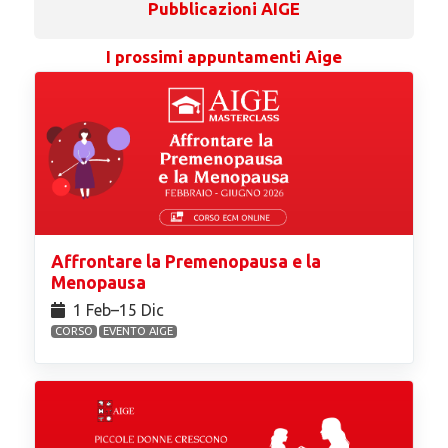
Pubblicazioni AIGE
I prossimi appuntamenti Aige
Affrontare la Premenopausa e la
Menopausa
1 Feb⁠–15 Dic
CORSO
EVENTO AIGE