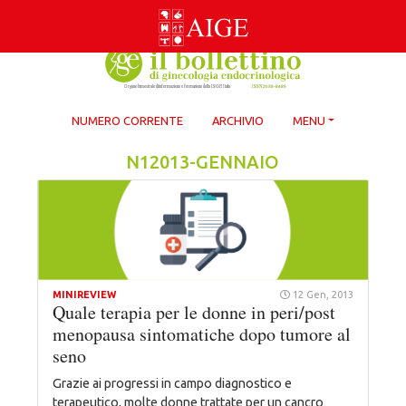
Skip
to
content
NUMERO CORRENTE
ARCHIVIO
MENU
N12013-GENNAIO
MINIREVIEW
12 Gen, 2013
Quale terapia per le donne in peri/post
menopausa sintomatiche dopo tumore al
seno
Grazie ai progressi in campo diagnostico e
terapeutico, molte donne trattate per un cancro