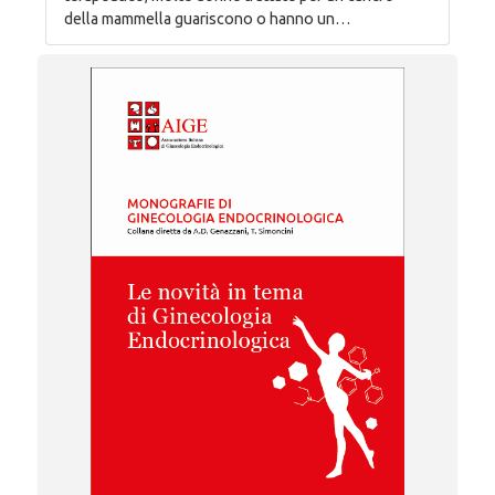
della mammella guariscono o hanno un…