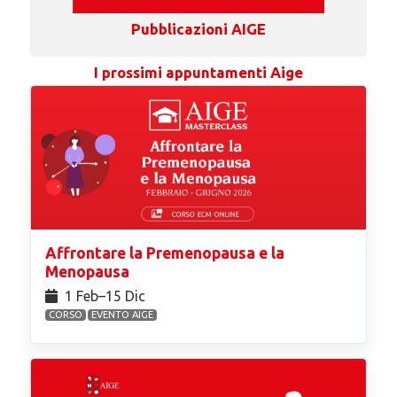
Pubblicazioni AIGE
I prossimi appuntamenti Aige
Affrontare la Premenopausa e la
Menopausa
1 Feb⁠–15 Dic
CORSO
EVENTO AIGE