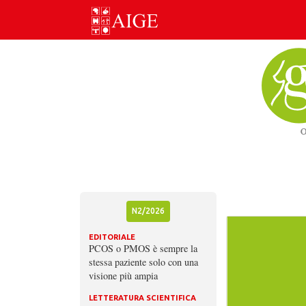
Skip
to
content
N2/2026
EDITORIALE
PCOS o PMOS è sempre la
stessa paziente solo con una
visione più ampia
LETTERATURA SCIENTIFICA