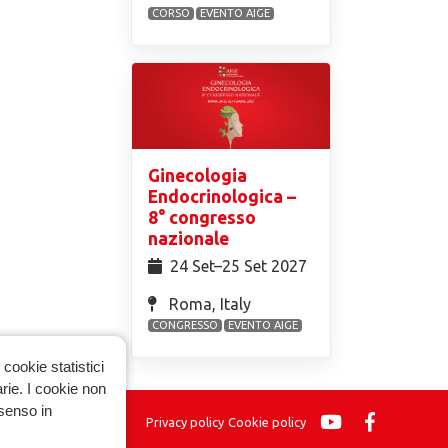
CORSO
EVENTO AIGE
Ginecologia
Endocrinologica –
8° congresso
nazionale
24 Set⁠–25 Set 2027
Roma, Italy
CONGRESSO
EVENTO AIGE
cookie statistici
arie. I cookie non
nsenso in
Privacy policy
Cookie policy