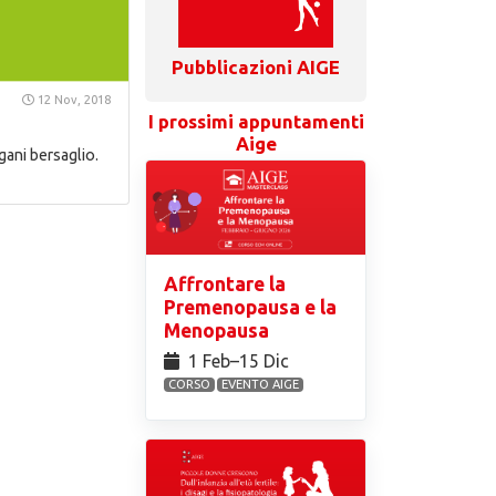
Pubblicazioni AIGE
12 Nov, 2018
I prossimi appuntamenti
Aige
gani bersaglio.
Affrontare la
Premenopausa e la
Menopausa
1 Feb⁠–15 Dic
CORSO
EVENTO AIGE